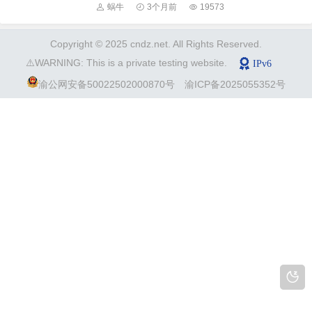
蜗牛
3个月前
19573
Copyright © 2025 cndz.net. All Rights Reserved.
⚠️WARNING: This is a private testing website.
渝公网安备50022502000870号
渝ICP备2025055352号