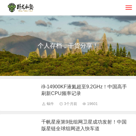
个人存档，干货分享！
i9-14900KF液氦超至9.2GHz！中国高手
刷新CPU频率记录
蜗牛
3个月前
19601
千帆星座第9批组网卫星成功发射！中国
版星链全球组网进入快车道