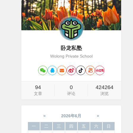
卧龙私塾
Wolong Private School
94
0
424264
文章
评论
浏览
«
2026年6月
»
一
二
三
四
五
六
日