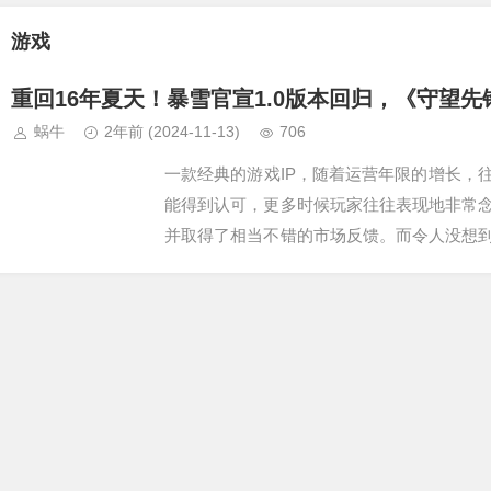
游戏
重回16年夏天！暴雪官宣1.0版本回归，《守望
蜗牛
2年前
(2024-11-13)
706
一款经典的游戏IP，随着运营年限的增长，
能得到认可，更多时候玩家往往表现地非常
并取得了相当不错的市场反馈。而令人没想
怀旧服的这天。不久前，《守望先锋》官方