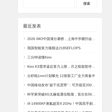
最近发表
2026 IMO中国满分屠榜，上海中学横扫金牌！GPT-5.6再现AlphaGO时刻
我国智能算力规模达2185EFLOPS
三分钟读懂Kimi
Kimi K3需求逼近算力上限，月之暗面暂停新增订阅
台积电1nm计划曝光 12座新工厂全力筹备中
中国移动发布“超千兆宽带”：可升级至2000Mbps 彻底不卡
科学家突破6G太赫兹通信瓶颈，首次在560GHz频段实现112Gbps无线传输
i9-14900KF液氦超至9.2GHz！中国高手刷新CPU频率记录