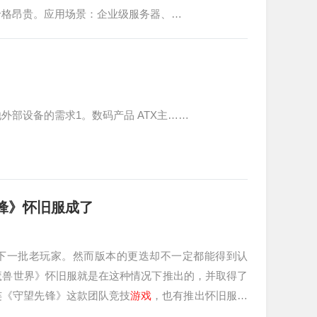
价格昂贵。应用场景：企业级服务器、…
部设备的需求1。数码产品 ATX主……
先锋》怀旧服成了
累下一批老玩家。然而版本的更迭却不一定都能得到认
魔兽世界》怀旧服就是在这种情况下推出的，并取得了
连《守望先锋》这款团队竞技
游戏
，也有推出怀旧服的
态，…