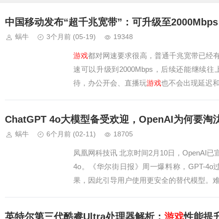
中国移动发布“超千兆宽带”：可升级至2000Mbps
蜗牛
3个月前
(05-19)
19348
游戏
都对网速要求很高，普通千兆宽带已经
速可以升级到2000Mbps，后续还能继
待，办公开会、直播玩
游戏
也不会出现延迟和
工作，自动分配网络流量。家里手…
ChatGPT 4o大模型备受欢迎，OpenAI为何要
蜗牛
6个月前
(02-11)
18705
凤凰网科技讯 北京时间2月10日，OpenAI
4o。《华尔街日报》周一爆料称，GPT-4o
果，因此引导用户使用更安全的替代模型。难以割舍当布
英特尔第三代酷睿Ultra处理器解析：
游戏
性能提升