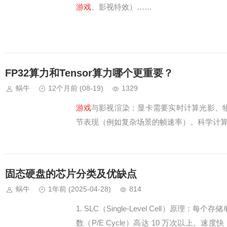
游戏
、影视特效）……
FP32算力和Tensor算力哪个更重要？
蜗牛
12个月前
(08-19)
1329
游戏
与影视渲染：显卡需要实时计算光影、物
节表现（例如复杂场景的帧速率）。科学计
固态硬盘的芯片分类及优缺点
蜗牛
1年前
(2025-04-28)
814
1. SLC（Single-Level Cell）原理
数（P/E Cycle）高达 10 万次以上