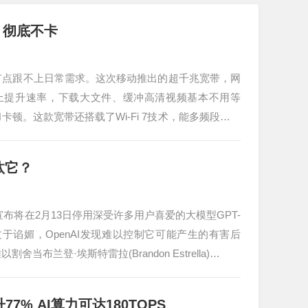
 彻底不卡
有点跟不上日常需求。这次移动推出的超千兆宽带，网
续往上提升速率，下载大文件、缓冲高清视频基本不用等
卡顿。这款宽带还搭载了Wi-Fi 7技术，能多频段同时
淘汰它？
已宣布将在2月13日停用深受许多用户喜爱的大模型GPT-
过于谄媚，OpenAI发现难以控制它可能产生的有害后
兰登·埃斯特雷拉(Brandon Estrella)…
77% AI算力可达180TOPS