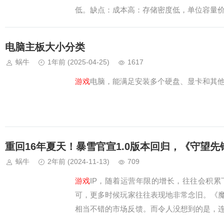
低。缺点：成本高：存储密度低，单位容量
电脑主板大小分类
蜗牛
1年前
(2025-04-25)
1617
游戏
电脑，能满足安装多个硬盘、显卡和其他外
重回16年夏天！暴雪官宣1.0版本回归，《守望
蜗牛
2年前
(2024-11-13)
709
游戏
IP，随着运营年限的增长，往往会积
可，更多时候玩家往往表现地非常念旧。《
相当不错的市场反馈。而令人没想到的是，
这天。不久前，《守望先锋》官方发布了动