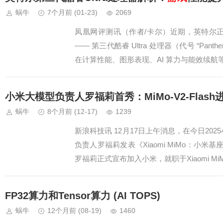
蜗牛
7个月前
(01-23)
2069
凤凰网评测讯（作者/卡尔）近期，英特尔正式推
—— 第三代酷睿 Ultra 处理器（代号 “Pant
在计算性能、图形表现、AI 算力与能效续
小米大模型负责人罗福莉首秀：MiMo-V2-Flash
蜗牛
8个月前
(12-17)
1239
新浪科技讯 12月17日上午消息，在今日20
负责人罗福莉发表《Xiaomi MiMo：小米基
罗福莉正式宣布加入小米，就职于Xiaomi 
FP32算力和Tensor算力 (AI TOPS)
蜗牛
12个月前
(08-19)
1460