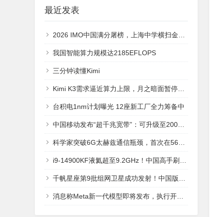
最近发表
2026 IMO中国满分屠榜，上海中学横扫金牌！GPT-5.6再现AlphaGO时刻
我国智能算力规模达2185EFLOPS
三分钟读懂Kimi
Kimi K3需求逼近算力上限，月之暗面暂停新增订阅
台积电1nm计划曝光 12座新工厂全力筹备中
中国移动发布“超千兆宽带”：可升级至2000Mbps 彻底不卡
科学家突破6G太赫兹通信瓶颈，首次在560GHz频段实现112Gbps无线传输
i9-14900KF液氦超至9.2GHz！中国高手刷新CPU频率记录
千帆星座第9批组网卫星成功发射！中国版星链全球组网进入快车道
消息称Meta新一代模型即将发布，执行开源与闭源混合策略