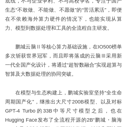
底线，不与企业争利、不与高校争名，专注于国产
生态“不敢做、不能做、不愿做”的“苦活累活”，即便
在不依赖海外算力硬件的情况下，也能实现从算
力、模型到数据处理和工具的全流程自主研发。
鹏城云脑Ⅱ等核心算力基础设施，在IO500榜单
多次斩获世界冠军，而且即将落成的云脑Ⅲ采用新
一代全国产化设计，将通过“超智数融合”实现超算与
智算及大数据处理的协同突破。
在模型与生态构建上，鹏城实验室坚持“全生命
周期国产化”，继推出大尺寸200B模型、以及对标
GPT-4 Turbo的33B中等尺寸模型之后，也在
Hugging Face发布了全流程开源的2B“鹏城・脑海