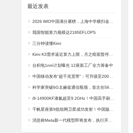
最近发表
2026 IMO中国满分屠榜，上海中学横扫金牌！GPT-5.6再现AlphaGO时刻
我国智能算力规模达2185EFLOPS
三分钟读懂Kimi
Kimi K3需求逼近算力上限，月之暗面暂停新增订阅
台积电1nm计划曝光 12座新工厂全力筹备中
中国移动发布“超千兆宽带”：可升级至2000Mbps 彻底不卡
科学家突破6G太赫兹通信瓶颈，首次在560GHz频段实现112Gbps无线传输
i9-14900KF液氦超至9.2GHz！中国高手刷新CPU频率记录
千帆星座第9批组网卫星成功发射！中国版星链全球组网进入快车道
消息称Meta新一代模型即将发布，执行开源与闭源混合策略