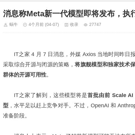
消息称Meta新一代模型即将发布，
蜗牛
4个月前
(04-07)
收录
27747
IT之家 4 月 7 日消息，外媒 Axios 当地时间昨
采取综合开源与闭源的策略，
将旗舰模型和独家技术
群体的开源可用性
。
IT之家了解到，这些模型将是
首批由前 Scale A
型
，水平足以赶上竞争对手。不过，OpenAI 和 Anth
准备阶段。