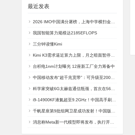
最近发表
2026 IMO中国满分屠榜，上海中学横扫金牌！GPT-5.6再现AlphaGO时刻
我国智能算力规模达2185EFLOPS
三分钟读懂Kimi
Kimi K3需求逼近算力上限，月之暗面暂停新增订阅
台积电1nm计划曝光 12座新工厂全力筹备中
中国移动发布“超千兆宽带”：可升级至2000Mbps 彻底不卡
科学家突破6G太赫兹通信瓶颈，首次在560GHz频段实现112Gbps无线传输
i9-14900KF液氦超至9.2GHz！中国高手刷新CPU频率记录
千帆星座第9批组网卫星成功发射！中国版星链全球组网进入快车道
消息称Meta新一代模型即将发布，执行开源与闭源混合策略