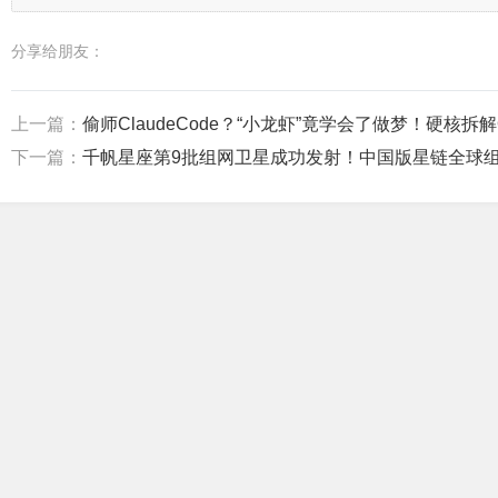
分享给朋友：
上一篇：
偷师ClaudeCode？“小龙虾”竟学会了做梦！硬核拆解
下一篇：
千帆星座第9批组网卫星成功发射！中国版星链全球